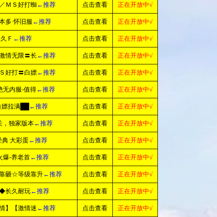
／ＭＳ好打蜘
←推荐
点击查看
正在开放中√
副本多·怀旧服
←推荐
点击查看
正在开放中√
长久Ｆ
←推荐
点击查看
正在开放中√
激情无限〓长
←推荐
点击查看
正在开放中√
Ｓ好打〓白嫖
←推荐
点击查看
正在开放中√
绝无内服-值得
←推荐
点击查看
正在开放中√
嫖拉满██
←推荐
点击查看
正在开放中√
关，独家版本
←推荐
点击查看
正在开放中√
经典 大彩蛋
←推荐
点击查看
正在开放中√
火爆-养老首
←推荐
点击查看
正在开放中√
靠砸☆等级靠升
←推荐
点击查看
正在开放中√
◆长久耐玩
←推荐
点击查看
正在开放中√
情】【激情迷
←推荐
点击查看
正在开放中√