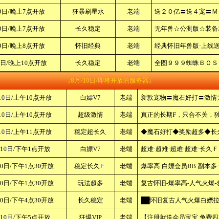
/9日/晚上7点开放
狂暴刷星水
老端
送２０亿〓送４宠〓Ｍ
/9日/晚上7点开放
长久稳定
老端
无年兽☆公测版☆装备
/9日/晚上8点开放
怀旧经典
老端
经典怀旧年兽版·上线
9日/晚上10点开放
长久稳定
老端
全图９９９蜘蛛ＢＯＳ
↓8月/10日/即将开放的服务器↓
/10日/上午10点开放
白嫖V7
老端
新款宠物〓魔石好打〓激情
/10日/上午10点开放
超级激情
老端
真正的长期F，只合不关，
/10日/上午11点开放
稳定超长久
老端
◆魔石好打◆奖励超多◆长
/10日/下午1点开放
白嫖V7
老端
超难·超难·超难·超难·长久Ｆ
10日/下午1点30开放
稳定长久Ｆ
老端
爆率高·白嫖会员BB·副本多
10日/下午1点30开放
玩法超多
老端
复古怀旧-爆率高-人气火爆-
10日/下午4点30开放
长久稳定
老端
██怀旧复古人气火爆白嫖拉
/10日/下午5点开放
狂爆VIP
老端
【注册就送会员宝宝,免费