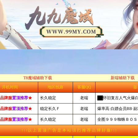
T8魔域辅助下载
新端辅助下载
开机时间
地区线路
客服QQ
版
品牌服
置顶推荐
★
长久稳定
老端
██怀旧复古人气火爆白
品牌服
置顶推荐
★
稳定长久Ｆ
老端
爆率高·白嫖会员BB·
品牌服
置顶推荐
★
长久稳定
老端
全图９９９蜘蛛ＢＯＳ
↑↑↑以 上 置 顶 广 告 是 本 站 强 烈 推 荐 品 牌 好 服↑↑↑