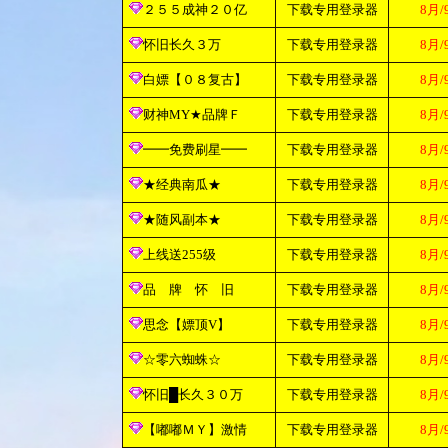
２５５成神２０亿
下载专用登录器
8月
怀旧长久３万
下载专用登录器
8月
白嫖【０８复古】
下载专用登录器
8月
财神MY★品牌Ｆ
下载专用登录器
8月
━━免费刷星━━
下载专用登录器
8月
★经典南瓜★
下载专用登录器
8月
★随风副本★
下载专用登录器
8月
上线送255级
下载专用登录器
8月
品 牌 怀 旧
下载专用登录器
8月
思念【嫖顶V】
下载专用登录器
8月
☆零六蜘蛛☆
下载专用登录器
8月
怀旧█长久３０万
下载专用登录器
8月
【嘟嘟ＭＹ】激情
下载专用登录器
8月