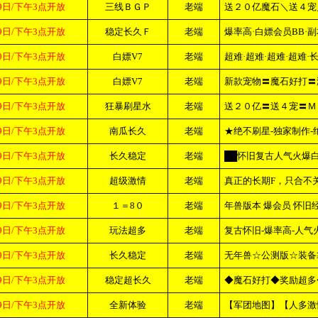
/9日/下午3点开放
三线ＢＧＰ
老端
送２０亿魔石＼送４宠
/9日/下午3点开放
稳定长久Ｆ
老端
爆率高·白嫖会员BB·
/9日/下午3点开放
白嫖V7
老端
超难·超难·超难·超难·
/9日/下午3点开放
白嫖V7
老端
新款宠物〓魔石好打〓
/9日/下午3点开放
狂暴刷星水
老端
送２０亿〓送４宠〓Ｍ
/9日/下午3点开放
南瓜长久
老端
★绝不刷星-独家制作-
/9日/下午3点开放
长久稳定
老端
██怀旧复古人气火爆白
/9日/下午3点开放
超级激情
老端
真正的长期F，只合不
/9日/下午3点开放
１＝8０
老端
年兽版本 爆会员 怀旧
/9日/下午3点开放
玩法超多
老端
复古怀旧-爆率高-人气
/9日/下午3点开放
长久稳定
老端
无年兽☆公测版☆装备
/9日/下午3点开放
稳定超长久
老端
◆魔石好打◆奖励超多
/9日/下午3点开放
全新体验
老端
【军团地图】【人多激